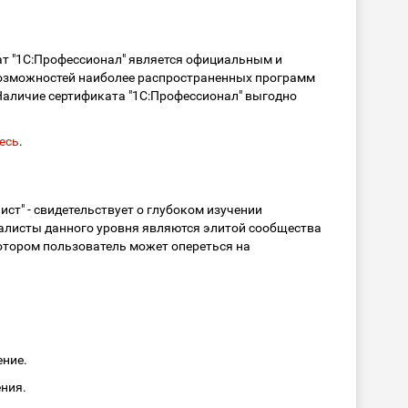
ат "1С:Профессионал" является официальным и
 возможностей наиболее распространенных программ
 Наличие сертификата "1С:Профессионал" выгодно
есь
.
ст" - свидетельствует о глубоком изучении
алисты данного уровня являются элитой сообщества
 котором пользователь может опереться на
ение.
ения.