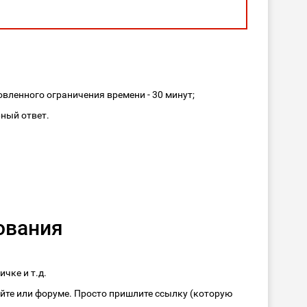
овленного ограничения времени - 30 минут;
рный ответ.
ования
чке и т.д.
айте или форуме. Просто пришлите ссылку (которую