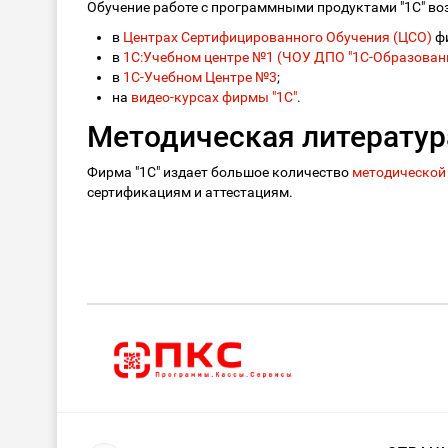
Обучение работе с программными продуктами "1С" во
в
Центрах Сертифицированного Обучения (ЦСО)
ф
в
1С:Учебном центре №1 (ЧОУ ДПО "1С-Образовани
в
1С-Учебном Центре №3
;
на
видео-курсах фирмы "1С"
.
Методическая литератур
Фирма "1С" издает большое количество
методической
сертификациям и аттестациям.