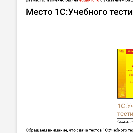
разместили именно Вы) на
edu@1c.ru
с указанием Ваш
Место 1С:Учебного тести
Обращаем внимание, что сдача тестов 1С:Учебного те