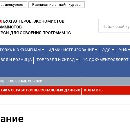
 видеокурсов
Расписание онлайн-курсов
0
БУХГАЛТЕРОВ, ЭКОНОМИСТОВ,
РАММИСТОВ
РСЫ ДЛЯ ОСВОЕНИЯ ПРОГРАММ 1С.
ТОВКА К ЭКЗАМЕНАМ
АДМИНИСТРИРОВАНИЕ
ЭДО
УНФ
ВЛЯ И РОЗНИЦА
ТОРГОВЛЯ И СКЛАД
1С:ДОКУМЕНТООБОРОТ
1С:УПРАВЛЕНИЕ ХОЛДИНГОМ
ДРУГИЕ
1С:МЕДИЦИНА
WEB, 
НИЕ
ПОЛЕЗНЫЕ ССЫЛКИ
ТИКА ОБРАБОТКИ ПЕРСОНАЛЬНЫХ ДАННЫХ
КОНТАКТЫ
вание