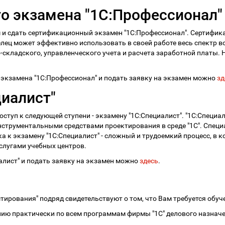
о экзамена "1С:Профессионал"
 и сдать сертификационный экзамен "1С:Профессионал". Сертифик
лец может эффективно использовать в своей работе весь спектр
-складского, управленческого учета и расчета заработной платы.
экзамена "1С:Профессионал" и подать заявку на экзамен можно
зд
циалист"
туп к следующей ступени - экзамену "1С:Специалист". "1С:Специали
струментальными средствами проектирования в среде "1С". Специ
ка к экзамену "1С:Специалист" - сложный и трудоемкий процесс, в
слугами учебных центров.
алист" и подать заявку на экзамен можно
здесь
.
тирования" подряд свидетельствуют о том, что Вам требуется обуч
ению практически по всем программам фирмы "1С" делового назнач