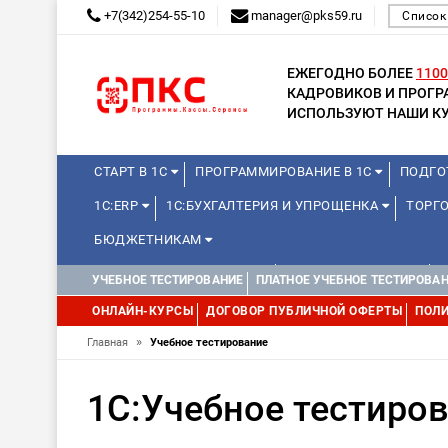
+7(342)254-55-10
manager@pks59.ru
Список
ЕЖЕГОДНО БОЛЕЕ
1100
КАДРОВИКОВ И ПРОГ
ИСПОЛЬЗУЮТ НАШИ КУ
СТАРТ В 1С
ПРОГРАММИРОВАНИЕ В 1С
ПОДГО
1С:ERP
1С:БУХГАЛТЕРИЯ И УПРОЩЕНКА
ТОРГО
БЮДЖЕТНИКАМ
КУРСЫ ДЛЯ ШКОЛЬНИКОВ
ДЛЯ ШКОЛЬНИКОВ
УЧЕБНОЕ ТЕСТИРОВАНИЕ
ПЛАТНОЕ УЧЕБНОЕ ТЕСТИРОВА
ОНЛАЙН-КУРСЫ
ДОГОВОР ПУБЛИЧНОЙ ОФЕРТЫ
ПОЛИ
»
Главная
Учебное тестирование
1С:Учебное тестиро