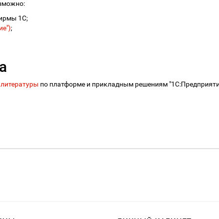
зможно:
ирмы 1С;
е")
;
а
 литературы
по платформе и прикладным решениям "1С:Предприятие